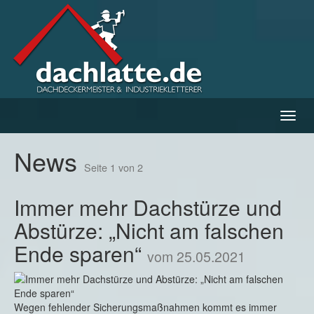
Navig
ein-/
News
Seite 1 von 2
Immer mehr Dachstürze und
Abstürze: „Nicht am falschen
Ende sparen“
vom 25.05.2021
Wegen fehlender Sicherungsmaßnahmen kommt es immer