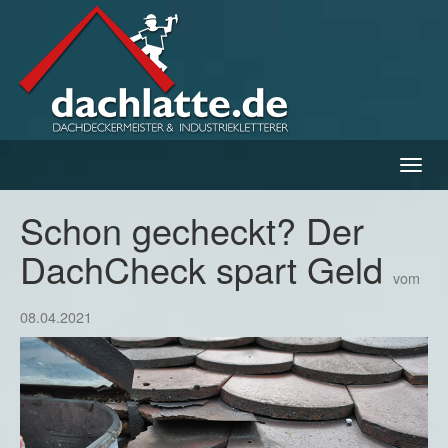
Navig
ein-/
Schon gecheckt? Der
DachCheck spart Geld
vom
08.04.2021