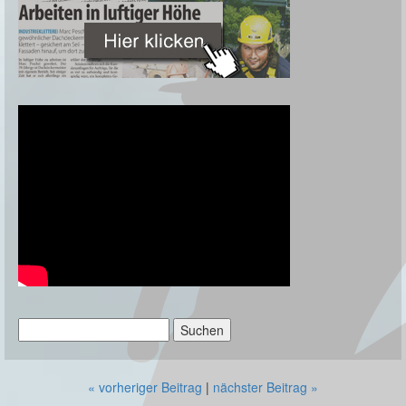
Suchen
nach:
« vorheriger Beitrag
|
nächster Beitrag »