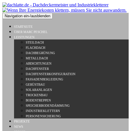
Navigation ein-/ausblenden
STARTSEITE
ÜBER MARC PESCHEL
LEISTUNGEN
STEILDACH
FLACHDACH
DACHBEGRÜNUNG
METALLDACH
ABDICHTUNGEN
DACHFENSTER
DACHFENSTERKONFIGURATION
FASSADENBEKLEIDUNG
GERÜSTBAU
SOLARANLAGEN
TROCKENBAU
BODENTREPPEN
SPEICHERBODENDÄMMUNG
INDUSTRIEKLETTERN
PERSONENSICHERUNG
PROJEKTE
NEWS