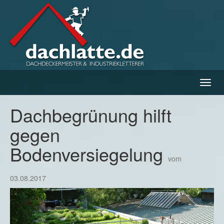
Navig
ein-/
Dachbegrünung hilft
gegen
Bodenversiegelung
vom
03.08.2017