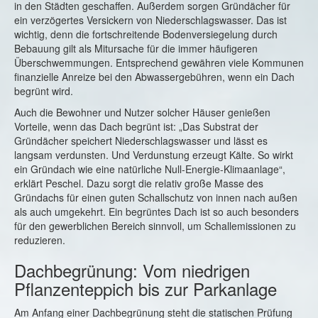
in den Städten geschaffen. Außerdem sorgen Gründächer für
ein verzögertes Versickern von Niederschlagswasser. Das ist
wichtig, denn die fortschreitende Bodenversiegelung durch
Bebauung gilt als Mitursache für die immer häufigeren
Überschwemmungen. Entsprechend gewähren viele Kommunen
finanzielle Anreize bei den Abwassergebühren, wenn ein Dach
begrünt wird.
Auch die Bewohner und
Nutzer solcher Häuser genießen
Vorteile, wenn das Dach begrünt ist: „Das Substrat der
Gründächer speichert Niederschlagswasser und lässt es
langsam verdunsten. Und Verdunstung erzeugt Kälte. So wirkt
ein Gründach wie eine natürliche Null-Energie-Klimaanlage“,
erklärt Peschel. Dazu sorgt die relativ große Masse des
Gründachs für einen guten Schallschutz von innen nach außen
als auch umgekehrt. Ein begrüntes Dach ist so auch besonders
für den gewerblichen Bereich sinnvoll, um Schallemissionen zu
reduzieren.
Dachbegrünung: Vom niedrigen
Pflanzenteppich bis zur Parkanlage
Am Anfang einer Dachbegrünung steht die statischen Prüfung