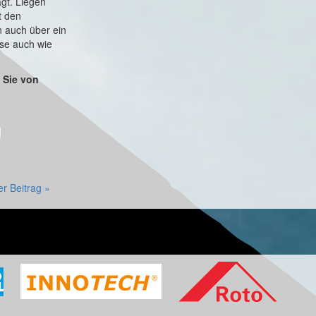
gt. Liegen
t den
 auch über ein
ese auch wie
 Sie von
er Beitrag »