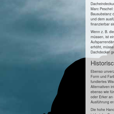
Dacheindeckun
Marc Peschel: 
Bausubstanz d
und dem ausfü
finanzierbar si
Wenn z. B. di
müssen, ist e
Aufsparrendä
erhöht, müss
Dachdecker g
Historis
Ebenso unverz
Form und Farb
fundiertes Wis
Alternativen 
ebenso wie fü
oder Erker an
Ausführung era
Die hohe Hand