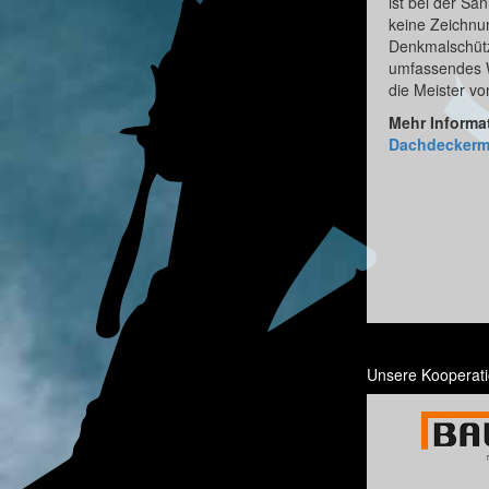
ist bei der S
keine Zeichnu
Denkmalschütz
umfassendes W
die Meister v
Mehr Informa
Dachdeckerme
Unsere Kooperati