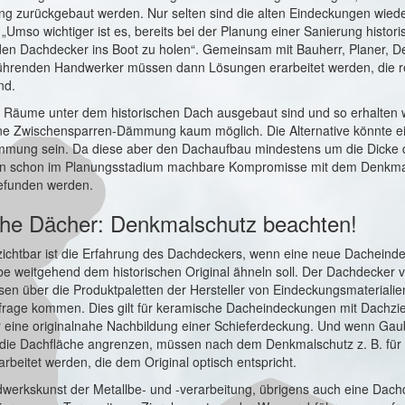
g zurückgebaut werden. Nur selten sind die alten Eindeckungen wied
„Umso wichtiger ist es, bereits bei der Planung einer Sanierung histori
en Dachdecker ins Boot zu holen“. Gemeinsam mit Bauherr, Planer, 
hrenden Handwerker müssen dann Lösungen erarbeitet werden, die re
nd.
e Räume unter dem historischen Dach ausgebaut sind und so erhalten
ine Zwischensparren-Dämmung kaum möglich. Die Alternative könnte e
mmung sein. Da diese aber den Dachaufbau mindestens um die Dick
en schon im Planungsstadium machbare Kompromisse mit dem Denkm
efunden werden.
che Dächer: Denkmalschutz beachten!
ichtbar ist die Erfahrung des Dachdeckers, wenn eine neue Dacheindec
e weitgehend dem historischen Original ähneln soll. Der Dachdecker v
sen über die Produktpaletten der Hersteller von Eindeckungsmaterialien
infrage kommen. Dies gilt für keramische Dacheindeckungen mit Dachzi
r eine originalnahe Nachbildung einer Schieferdeckung. Und wenn Ga
 die Dachfläche angrenzen, müssen nach dem Denkmalschutz z. B. für
rbeitet werden, die dem Original optisch entspricht.
werkskunst der Metallbe- und -verarbeitung, übrigens auch eine Dachd