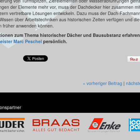
anierung von Turmspitzen, Zierelementen oder Wasserabführungen gefra
ngen der Elemente mehr vor, muss der Dachdecker hier zusammen mi
ern vertretbare Lösungen entwickeln. Dazu muss der Dach-Fachmann
issen über Arbeitstechniken aus historischen Zeiten verfügen und di
on früher anwenden können.
tionen zum Thema historischer Dächer und Bausubstanz erfahren
ister Marc Peschel
persönlich.
« vorheriger Beitrag
|
nächst
onspartner