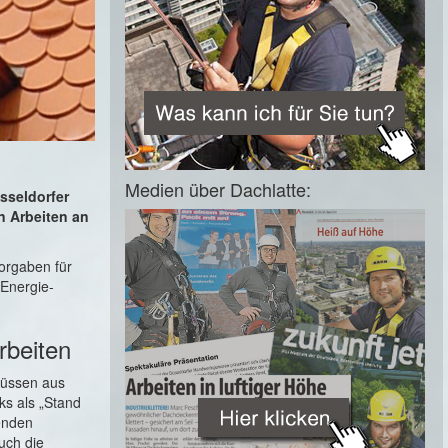
Medien über Dachlatte:
sseldorfer
n Arbeiten an
orgaben für
Energie-
rbeiten
müssen aus
s als „Stand
genden
uch die