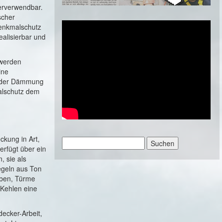
erverwendbar.
scher
Denkmalschutz
alisierbar und
 werden
ine
e der Dämmung
alschutz dem
kung in Art,
Suchen
erfügt über ein
nach:
, sie als
egeln aus Ton
uben, Türme
 Kehlen eine
ecker-Arbeit,