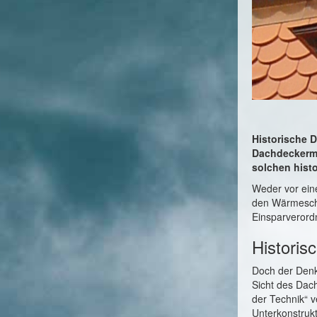
Historische 
Dachdeckerme
solchen hist
Weder vor ein
den Wärmeschu
Einsparveror
Historis
Doch der Denk
Sicht des Dac
der Technik“ 
Unterkonstrukt