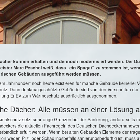
Dächer können erhalten und dennoch modernisiert werden. Der Dü
ister Marc Peschel weiß, dass „ein Spagat“ zu stemmen ist, wen
orischen Gebäuden ausgeführt werden müssen.
em Jahrhundert noch heute existieren für manche Gebäude keinerlei V
tz. Denn denkmalgeschützte Gebäude sind von den Vorschriften der 
dnung EnEV zum Wärmeschutz ausdrücklich ausgenommen.
che Dächer: Alle müssen an einer Lösung a
malschutz setzt sehr enge Grenzen bei der Sanierung, andererseits 
hdeckers die aktuellen Fachregeln des Deutschen Dachdeckerhandwerk
verbindlich erfüllt werden. Wenn bei alten Gebäuden Elemente der tra
ion wegen Pilz- oder Schädlingsbefalls sanierungsbedürftig ist, muss a