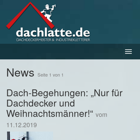
Navig
ein-/
News
Seite 1 von 1
Dach-Begehungen: „Nur für
Dachdecker und
Weihnachtsmänner!“
vom
11.12.2019