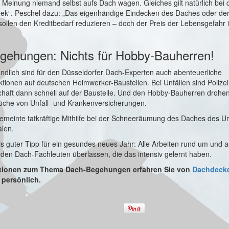
Meinung niemand selbst aufs Dach wagen. Gleiches gilt natürlich bei de
ek“. Peschel dazu: „Das eigenhändige Eindecken des Daches oder de
ollen den Kreditbedarf reduzieren – doch der Preis der Lebensgefahr i
gehungen: Nichts für Hobby-Bauherren!
ändlich sind für den Düsseldorfer Dach-Experten auch abenteuerliche
tionen auf deutschen Heimwerker-Baustellen. Bei Unfällen sind Polize
chaft dann schnell auf der Baustelle. Und den Hobby-Bauherren drohe
che von Unfall- und Krankenversicherungen.
gemeinte tatkräftige Mithilfe bei der Schneeräumung des Daches des Ur
aien.
s guter Tipp für ein gesundes neues Jahr: Alle Arbeiten rund um und 
 den Dach-Fachleuten überlassen, die das intensiv gelernt haben.
ationen zum Thema Dach-Begehungen erfahren Sie von
Dachdecke
persönlich.