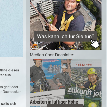
Medien über Dachlatte:
Ohne dieses
ter aus
en geht oder
ur Dachdecker-
sollte sich