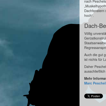
nach Peschels 
„Muskelhypoth
Dachfenstern s
hoch“.
Dach-Be
Völlig unverst
Gerüstkonstruk
Staatsanwalts
Regressansprü
Auch die gut 
ist nichts für L
Daher Peschel
ausschließlich
Mehr Inform
Marc Peschel