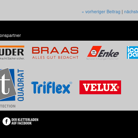
« vorheriger Beitrag
|
nächst
onspartner