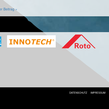
er Beitrag »
DATENSCHUTZ
IMPRESSUM