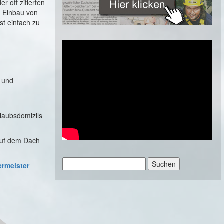
r oft zitierten
r Einbau von
st einfach zu
i und
n
laubsdomizils
auf dem Dach
Suchen
rmeister
nach: