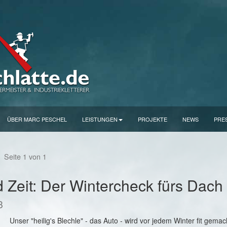
ÜBER MARC PESCHEL
LEISTUNGEN
PROJEKTE
NEWS
PRE
s
Seite 1 von 1
d Zeit: Der Wintercheck fürs Dach
8
Unser "heilig's Blechle" - das Auto - wird vor jedem Winter fit gemac