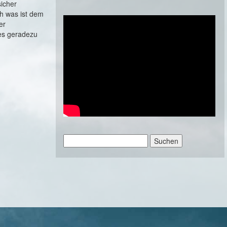
icher
h was ist dem
er
es geradezu
Suchen
nach: