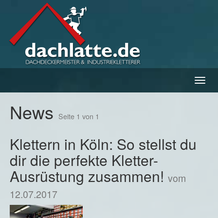
Navig
ein-/
News
Seite 1 von 1
Klettern in Köln: So stellst du
dir die perfekte Kletter-
Ausrüstung zusammen!
vom
12.07.2017