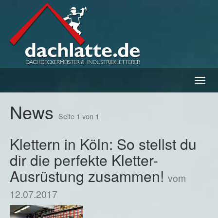
Navig
ein-/
News
Seite 1 von 1
Klettern in Köln: So stellst du
dir die perfekte Kletter-
Ausrüstung zusammen!
vom
12.07.2017