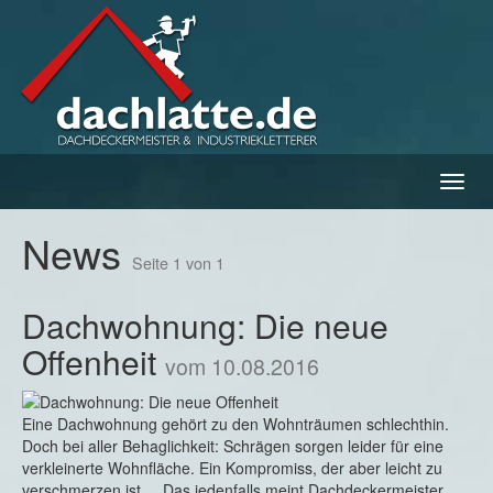
Navig
ein-/
News
Seite 1 von 1
Dachwohnung: Die neue
Offenheit
vom 10.08.2016
Eine Dachwohnung gehört zu den Wohnträumen schlechthin.
Doch bei aller Behaglichkeit: Schrägen sorgen leider für eine
verkleinerte Wohnfläche. Ein Kompromiss, der aber leicht zu
verschmerzen ist... Das jedenfalls meint Dachdeckermeister