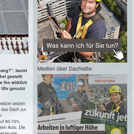
Medien über Dachlatte:
ang?“, lautet
el gestellt
 ihn wirklich
 Uhr genutzt
sitzer setzen
d das Dach zur
r
 auf 60-70%
beim Auto. Die
 erzeugte