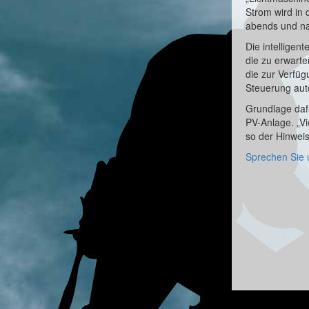
Strom wird in 
abends und na
Die intellige
die zu erwart
die zur Verfüg
Steuerung auto
Grundlage daf
PV-Anlage. „Vi
so der Hinwei
Sprechen Sie 