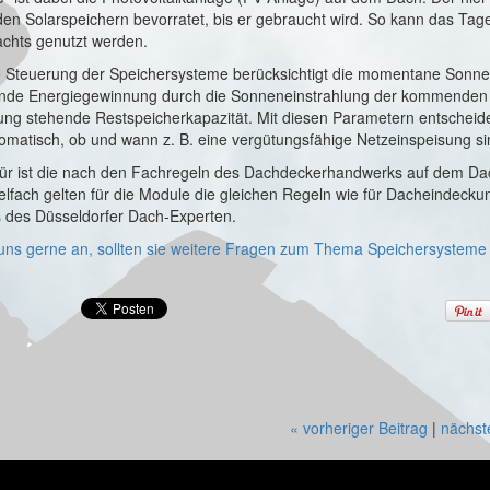
den Solarspeichern bevorratet, bis er gebraucht wird. So kann das Tage
chts genutzt werden.
nte Steuerung der Speichersysteme berücksichtigt die momentane Sonne
ende Energiegewinnung durch die Sonneneinstrahlung der kommenden
ung stehende Restspeicherkapazität. Mit diesen Parametern entscheide
matisch, ob und wann z. B. eine vergütungsfähige Netzeinspeisung sinn
ür ist die nach den Fachregeln des Dachdeckerhandwerks auf dem Da
elfach gelten für die Module die gleichen Regeln wie für Dacheindeck
s des Düsseldorfer Dach-Experten.
uns gerne an, sollten sie weitere Fragen zum Thema Speichersysteme
« vorheriger Beitrag
|
nächst