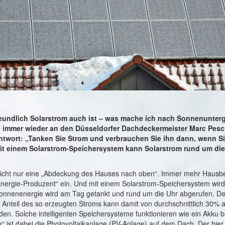
eundlich Solarstrom auch ist – was mache ich nach Sonnenunterg
e immer wieder an den Düsseldorfer Dachdeckermeister Marc Pesch
ntwort: „Tanken Sie Strom und verbrauchen Sie ihn dann, wenn Sie
it einem Solarstrom-Speichersystem kann Solarstrom rund um die
nicht nur eine „Abdeckung des Hauses nach oben“. Immer mehr Hausbe
„Energie-Produzent“ ein. Und mit einem Solarstrom-Speichersystem wir
 Sonnenenergie wird am Tag getankt und rund um die Uhr abgerufen. De
e Anteil des so erzeugten Stroms kann damit von durchschnittlich 30%
den. Solche intelligenten Speichersysteme funktionieren wie ein Akku 
“ ist dabei die Photovoltaikanlage (PV-Anlage) auf dem Dach. Der hier