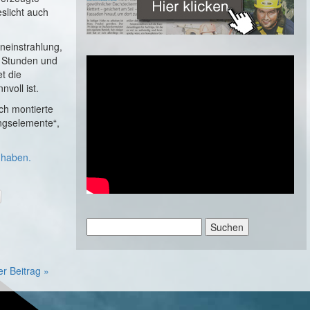
slicht auch
neinstrahlung,
 Stunden und
t die
voll ist.
ch montierte
ungselemente“,
 haben.
Suchen
nach:
er Beitrag »