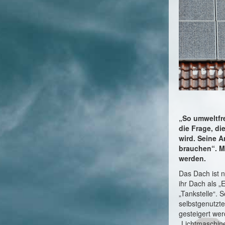
„So umweltfr
die Frage, di
wird. Seine A
brauchen“. M
werden.
Das Dach ist 
ihr Dach als 
„Tankstelle“.
selbstgenutzt
gesteigert wer
„Lichtmaschine