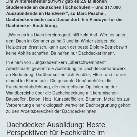
„Im Wintersemester 2016/17 gab es 2,9 Millionen
Studierende an deutschen Hochschulen – und 317.000
Auszubildende im Handwerk“, so Marc Peschel,
Dachdeckermeister aus Düsseldorf. Ein Plädoyer für die
Dachdecker-Ausbildung.
„Wenn es ins Dach hereinregnet, hilft kein Arzt. Wird es unter
dem Dach im Sommer zu heiß und im Winter steigen die
Heizkosten drastisch, kann auch der beste Diplom-Betriebswirt
keine Abhilfe schaffen. Da helfen nur DachdeckerInnen“.
In einem von Jungakademikern „überschwemmten“
Arbeitsmarkt gewinnt die Ausbildung im Dachdeckerhandwerk
an Bedeutung. Darüber sollten sich Schüler, Eltern und Lehrer
einmal im Klaren sein. Die gesamte Gebäudehülle, die
Fundamentabdichtung, die energetische Optimierung der
Wandbereiche über die Dacheindeckung mit keramischen
Baustoffen, Beton, Holz, Kunststofffolien, Bitumen, Metall bis zur
Vorbereitung einer ökologisch wertvollen Dachbegrünung gehört
zu den Arbeitsbereichen der DachdeckerInnen.
Dachdecker-Ausbildung: Beste
Perspektiven für Fachkräfte im