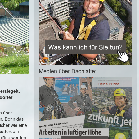
Medien über Dachlatte:
ersiegelt.
dorfer
h über
en. Denn das
icher wie eine
. Außerdem
chläge werden