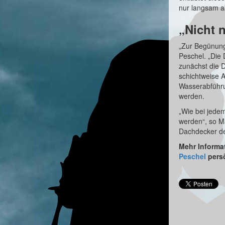
nur langsam a
„Nicht 
„Zur Begünung 
Peschel. „Die 
zunächst die 
schichtweise 
Wasserabführun
werden.
„
Wie bei jede
werden“, so Ma
Dachdecker de
Mehr Informa
Peschel
persö