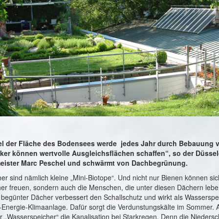
ttel der Fläche des Bodensees werde jedes Jahr durch Bebauung v
ker können wertvolle Ausgleichsflächen schaffen“, so der Düssel
eister Marc Peschel und schwärmt von Dachbegrünung.
r sind nämlich kleine „Mini-Biotope“.
Und nicht nur Bienen können sic
er freuen, sondern auch die Menschen, die unter diesen Dächern leb
 begünter Dächer verbessert den Schallschutz und wirkt als Wasserspe
ll-Energie-Klimaanlage. Dafür sorgt die Verdunstungskälte im Sommer
er „Wasserspeicher“ die Kanalisation bei Starkregen. Denn die Nieders