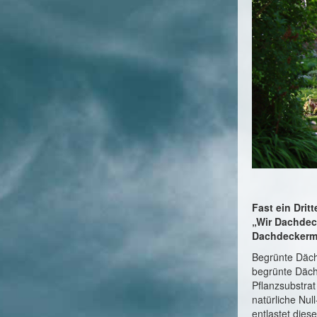
Fast ein Dri
„Wir Dachdec
Dachdeckerm
Begrünte Däche
begrünte Däch
Pflanzsubstrat
natürliche Nu
entlastet dies