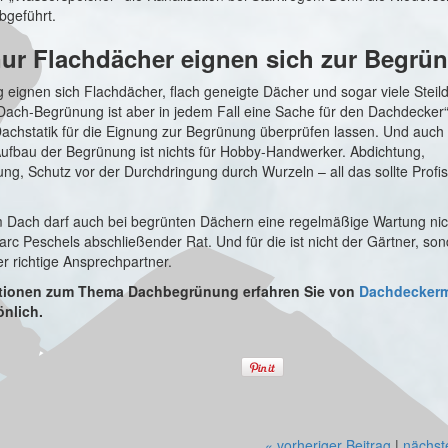
bgeführt.
nur Flachdächer eignen sich zur Begr
eignen sich Flachdächer, flach geneigte Dächer und sogar viele Steild
Dach-Begrünung ist aber in jedem Fall eine Sache für den Dachdecker“
Dachstatik für die Eignung zur Begrünung überprüfen lassen. Und auch
Aufbau der Begrünung ist nichts für Hobby-Handwerker. Abdichtung,
g, Schutz vor der Durchdringung durch Wurzeln – all das sollte Profi
m Dach darf auch bei begrünten Dächern eine regelmäßige Wartung ni
rc Peschels abschließender Rat. Und für die ist nicht der Gärtner, so
r richtige Ansprechpartner.
tionen zum Thema Dachbegrünung erfahren Sie von
Dachdeckerm
nlich.
« vorheriger Beitrag
|
nächst