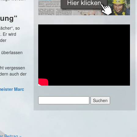
ünung“
ächer“, so
. Er wird
 der
s überlassen
cht vergessen
ndern auch der
eister Marc
Suchen
nach:
er Beitrag »