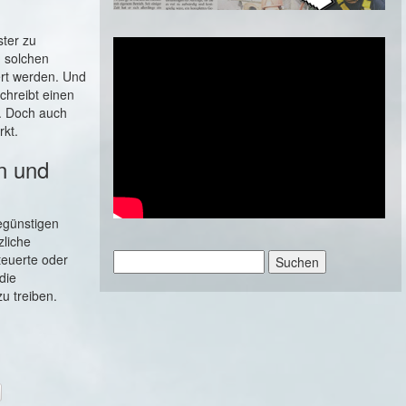
ter zu
m solchen
ert werden. Und
chreibt einen
. Doch auch
rkt.
n und
egünstigen
zliche
Suchen
teuerte oder
nach:
die
u treiben.