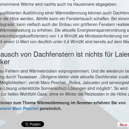
genommene Wärme wird nachts auch ins Hausinnere abgegeben.
ualifizierten Ausführung einer Wärmedämmung können auch Dachfens
für die Hitze werden. Abhilfe kann ein Fenstertausch schaffen. Bei eine
Upgrade“ kann vielfach auch der Einbau von größeren Fenstern realisi
 Wärmebelastung zu erhöhen. Die aktuelle Energieeinsparverordnung s
durchgangskoeffizienten) von 1,4 W/m2K als Mindestanforderung vor
it einem U-Wert von deutlich unter 0,6 W/m2K sind bereits auf dem Ma
ausch von Dachfenstern ist nichts für Laie
ker
au-Fehlern sind Wärmebrücken vorprogrammiert. Und die wiederum b
g durch Tauwasser. „Übrigens bieten viele aktuelle Dachfenster zusät
öglichkeiten“, verrät Marc Peschel. „Rollos, Jalousien und sensorges
-Lösung unterstützte Sonnenschutz-Lösungen sind möglich“. So wird 
ur hellen Wohlfühl-Oase, ohne im Winter die Heizkosten in die Höhe z
ationen zum Thema Wärmedämmung im Sommer erfahren Sie von
ister Marc Peschel
persönlich.