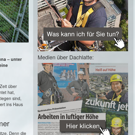
Medien über Dachlatte:
na – unter
eine
Zeit über
tet hat,
tiegen sind,
rt ins Haus
mer
itze. Denn die