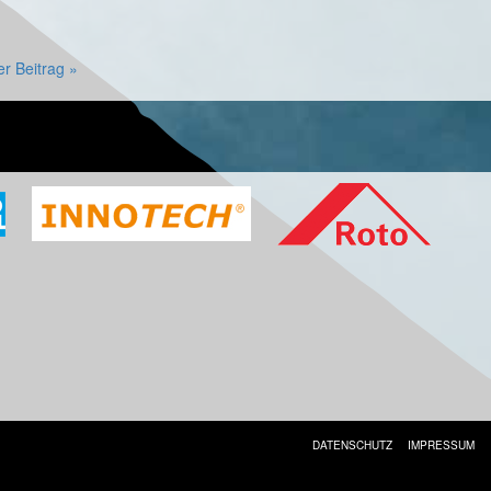
er Beitrag »
DATENSCHUTZ
IMPRESSUM