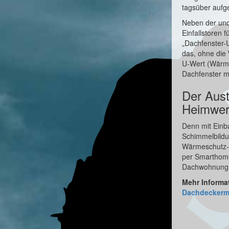
tagsüber auf
Neben der unq
Einfallstoren 
„Dachfenster-
das, ohne die
U-Wert (Wärme
Dachfenster m
Der Aust
Heimwer
Denn mit Einb
Schimmelbildun
Wärmeschutz-M
per Smarthome
Dachwohnung z
Mehr Inform
Dachdeckerme