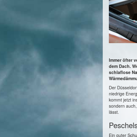
Immer öfter 
dem Dach. Wen
schlaflose N
Wärmedämmun
Der Düsseldor
niedrige Ener
kommt jetzt in
sondern auch,
lässt.
Peschel
Ein guter Schu