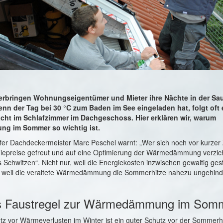
verbringen Wohnungseigentümer und Mieter ihre Nächte in der Sau
n der Tag bei 30 °C zum Baden im See eingeladen hat, folgt oft 
acht im Schlafzimmer im Dachgeschoss. Hier erklären wir, warum
g im Sommer so wichtig ist.
fer Dachdeckermeister Marc Peschel warnt: „Wer sich noch vor kurzer 
giepreise gefreut und auf eine Optimierung der Wärmedämmung verzich
s Schwitzen“. Nicht nur, weil die Energiekosten inzwischen gewaltig ges
 weil die veraltete Wärmedämmung die Sommerhitze nahezu ungehinde
s Faustregel zur Wärmedämmung im Som
tz vor Wärmeverlusten im Winter ist ein guter Schutz vor der Sommerh