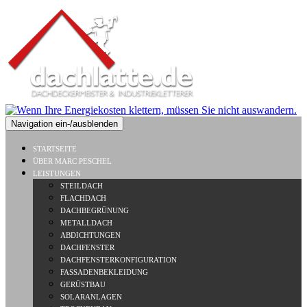
Navigation ein-/ausblenden
STARTSEITE
ÜBER MARC PESCHEL
LEISTUNGEN
STEILDACH
FLACHDACH
DACHBEGRÜNUNG
METALLDACH
ABDICHTUNGEN
DACHFENSTER
DACHFENSTERKONFIGURATION
FASSADENBEKLEIDUNG
GERÜSTBAU
SOLARANLAGEN