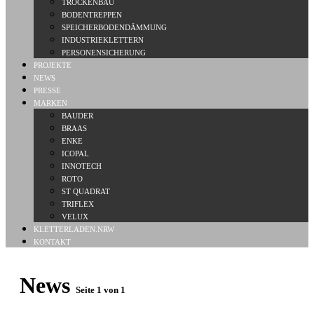
TROCKENBAU
BODENTREPPEN
SPEICHERBODENDÄMMUNG
INDUSTRIEKLETTERN
PERSONENSICHERUNG
PROJEKTE
NEWS
PRESSE
MARKEN
BAUDER
BRAAS
ENKE
ICOPAL
INNOTECH
ROTO
ST QUADRAT
TRIFLEX
VELUX
KLETTERLADEN.NRW
KONTAKT
News
Seite 1 von 1