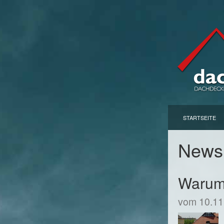
STARTSEITE
New
Warum 
vom 10.11