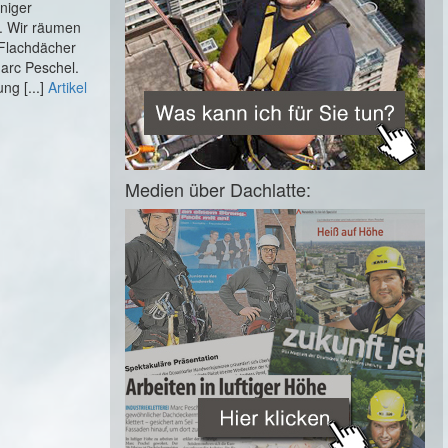
niger
. Wir räumen
 Flachdächer
arc Peschel.
ng [...]
Artikel
Medien über Dachlatte: