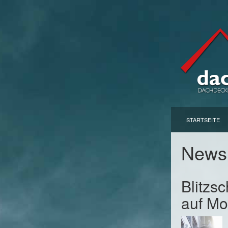
STARTSEITE
New
Blitzs
auf Mo