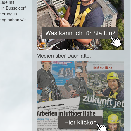
äude mit
 in Düsseldorf
herung in
lang haben wir
Medien über Dachlatte: