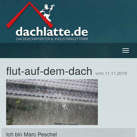
Navig
ein-/
flut-auf-dem-dach
vom 11.11.2019
Ich bin Marc Peschel