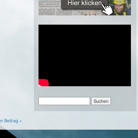
Suchen
nach:
er Beitrag »