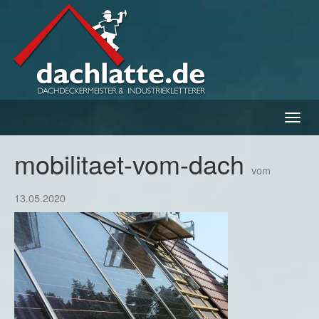
Navig
ein-/
mobilitaet-vom-dach
vom
13.05.2020