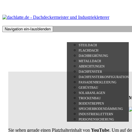
Navigation ein-/ausblenden
STARTSEITE
ÜBER MARC PESCHEL
LEISTUNGEN
P
STEILDACH
FLACHDACH
DACHBEGRÜNUNG
METALLDACH
ABDICHTUNGEN
DACHFENSTER
DACHFENSTERKONFIGURATION
FASSADENBEKLEIDUNG
GERÜSTBAU
SOLARANLAGEN
M
TROCKENBAU
BODENTREPPEN
SPEICHERBODENDÄMMUNG
INDUSTRIEKLETTERN
PERSONENSICHERUNG
Sie sehen gerade einen Platzhalterinhalt von
YouTube
. Um auf den