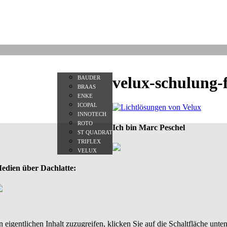
ROJEKTE
NEWS
PRESSE
MARKEN
KLETTERLADEN.NRW
KONTAKT
velux-schulung-
BAUDER
BRAAS
ENKE
ICOPAL
INNOTECH
ROTO
Ich bin Marc Peschel
ST QUADRAT
TRIFLEX
VELUX
edien über Dachlatte:
 eigentlichen Inhalt zuzugreifen, klicken Sie auf die Schaltfläche unten