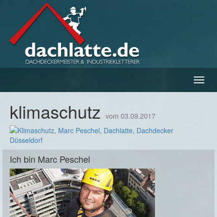
Navig
ein-/
klimaschutz
vom 03.09.2017
Ich bin Marc Peschel