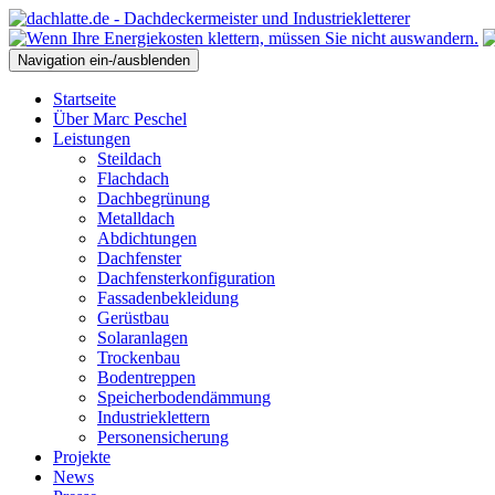
Navigation ein-/ausblenden
Startseite
Über Marc Peschel
Leistungen
Steildach
Flachdach
Dachbegrünung
Metalldach
Abdichtungen
Dachfenster
Dachfensterkonfiguration
Fassadenbekleidung
Gerüstbau
Solaranlagen
Trockenbau
Bodentreppen
Speicherbodendämmung
Industrieklettern
Personensicherung
Projekte
News