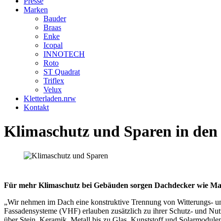
Presse
Marken
Bauder
Braas
Enke
Icopal
INNOTECH
Roto
ST Quadrat
Triflex
Velux
Kletterladen.nrw
Kontakt
Klimaschutz und Sparen in den
Für mehr Klimaschutz bei Gebäuden sorgen Dachdecker wie Marc
„Wir nehmen im Dach eine konstruktive Trennung von Witterungs- und
Fassadensysteme (VHF) erlauben zusätzlich zu ihrer Schutz- und Nutz
über Stein, Keramik, Metall bis zu Glas, Kunststoff und Solarmodule