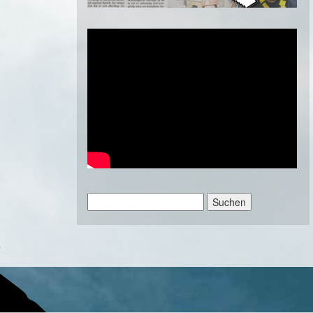
Suchen
nach:
»