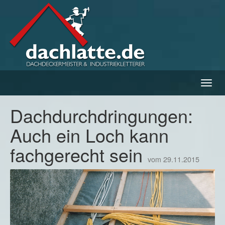
Navig
ein-/
Dachdurchdringungen:
Auch ein Loch kann
fachgerecht sein
vom 29.11.2015