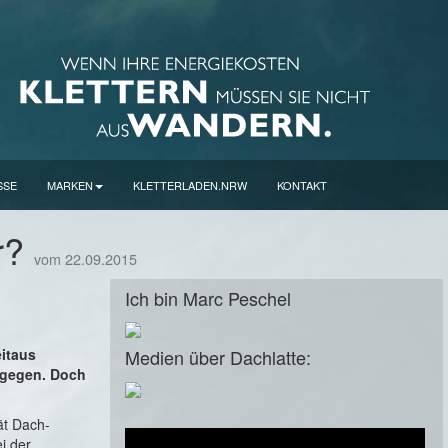
SSE
MARKEN
KLETTERLADEN.NRW
KONTAKT
r?
vom 22.09.2015
Ich bin Marc Peschel
eitaus
Medien über Dachlatte:
tgegen. Doch
ät Dach-
i der