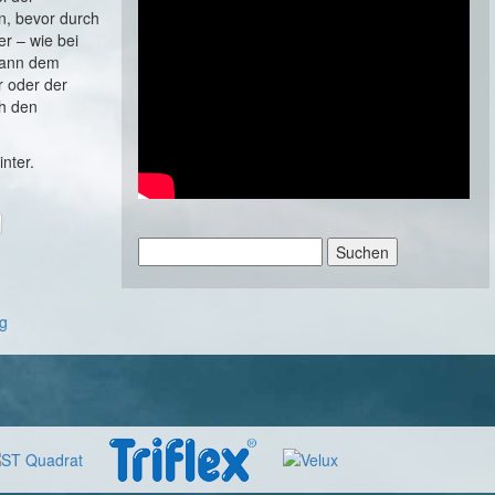
n, bevor durch
r – wie bei
 kann dem
r oder der
h den
nter.
Suchen
nach:
ag