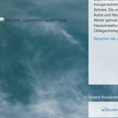
Inaugenschein
Schnee, Eis un
Autos und Hei
Winter getros
Hausverwaltun
Obliegenheits
Sprechen sie 
Unsere Kooperati