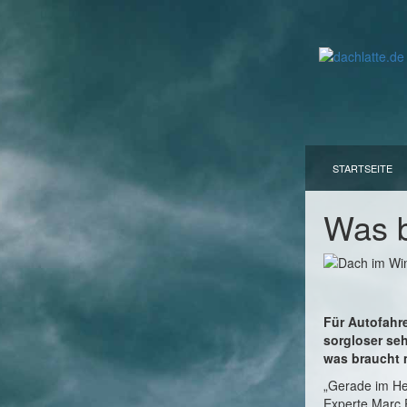
STARTSEITE
Was b
Für Autofahre
sorgloser se
was braucht 
„Gerade im He
Experte Marc 