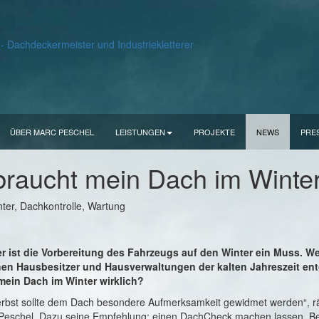
ÜBER MARC PESCHEL
LEISTUNGEN
PROJEKTE
NEWS
PRE
raucht mein Dach im Winte
r ist die Vorbereitung des Fahrzeugs auf den Winter ein Muss. W
hen Hausbesitzer und Hausverwaltungen der kalten Jahreszeit en
mein Dach im Winter wirklich?
rbst sollte dem Dach besondere Aufmerksamkeit gewidmet werden“, r
Peschel. Dazu seine Empfehlung: einen DachCheck machen lassen. Be