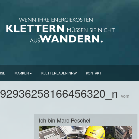
SSE
MARKEN
KLETTERLADEN.NRW
KONTAKT
692936258166456320_n
vom
Ich bin Marc Peschel