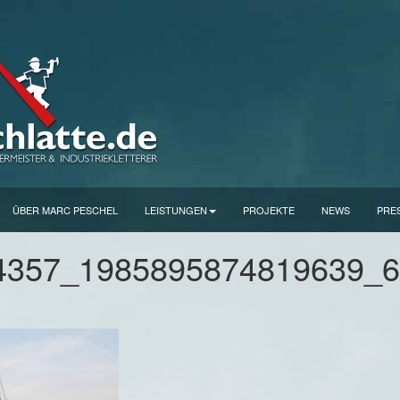
ÜBER MARC PESCHEL
LEISTUNGEN
PROJEKTE
NEWS
PRE
4357_1985895874819639_