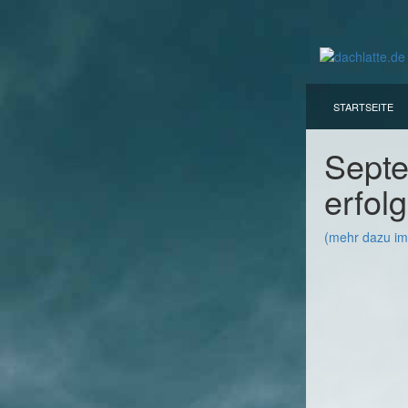
STARTSEITE
Septe
erfol
(mehr dazu im 