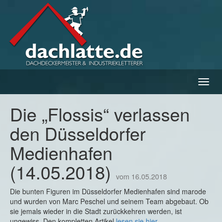
Navig
ein-/
Die „Flossis“ verlassen
den Düsseldorfer
Medienhafen
(14.05.2018)
vom 16.05.2018
Die bunten Figuren im Düsseldorfer Medienhafen sind marode
und wurden von Marc Peschel und seinem Team abgebaut. Ob
sie jemals wieder in die Stadt zurückkehren werden, ist
ungewiss. Den kompletten Artikel
lesen sie hier.