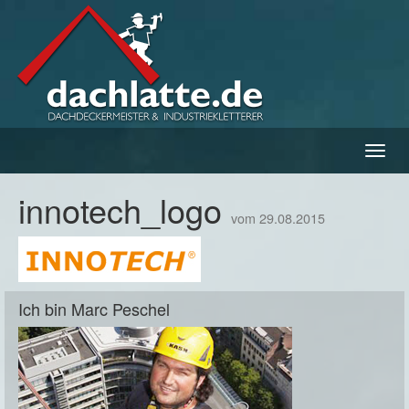
Navig
ein-/
innotech_logo
vom 29.08.2015
Ich bin Marc Peschel