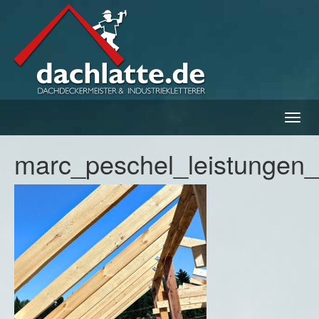
Navig
ein-/
marc_peschel_leistungen_