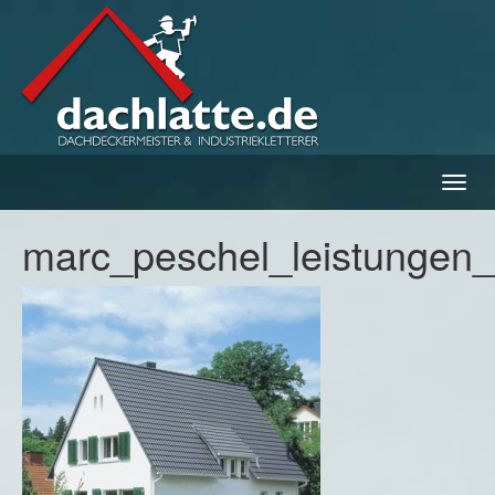
Navig
ein-/
marc_peschel_leistungen_