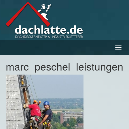
Navig
ein-/
marc_peschel_leistungen_i