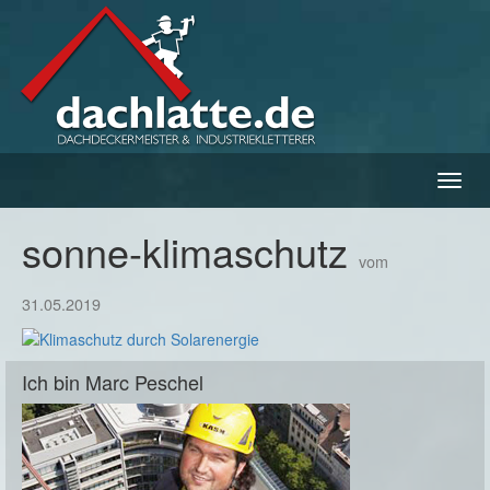
Navig
ein-/
sonne-klimaschutz
vom
31.05.2019
Ich bin Marc Peschel