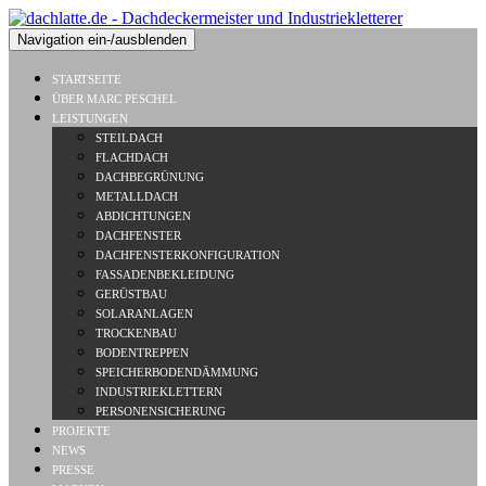
Navigation ein-/ausblenden
STARTSEITE
ÜBER MARC PESCHEL
LEISTUNGEN
STEILDACH
FLACHDACH
DACHBEGRÜNUNG
METALLDACH
ABDICHTUNGEN
DACHFENSTER
DACHFENSTERKONFIGURATION
FASSADENBEKLEIDUNG
GERÜSTBAU
SOLARANLAGEN
TROCKENBAU
BODENTREPPEN
SPEICHERBODENDÄMMUNG
INDUSTRIEKLETTERN
PERSONENSICHERUNG
PROJEKTE
NEWS
PRESSE