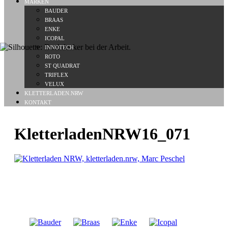
MARKEN
BAUDER
BRAAS
ENKE
ICOPAL
INNOTECH
ROTO
ST QUADRAT
TRIFLEX
VELUX
KLETTERLADEN.NRW
KONTAKT
KletterladenNRW16_071
Unsere Kooperationspartner