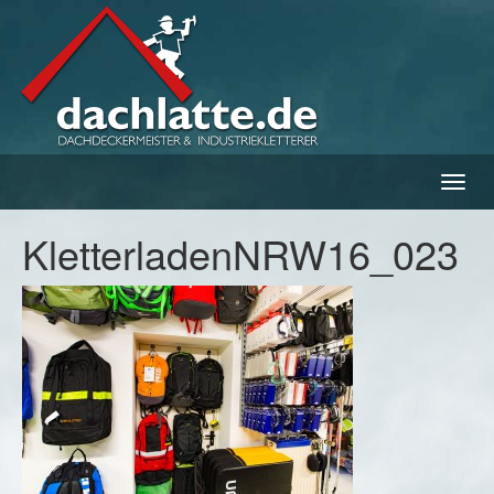
Navig
ein-/
KletterladenNRW16_023