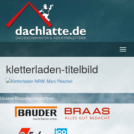
Navig
ein-/
kletterladen-titelbild
Unsere Kooperationspartner