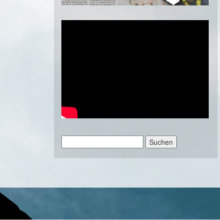
Suchen
nach:
»