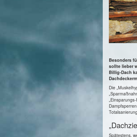
Besonders für
sollte liebe
Billig-Dach 
Dachdeckerme
Die „Muskelhy
„Sparmaßnahme
„Einsparungs-P
Dampfsperren 
Totalsanierun
„Dachzie
Spätestens, w