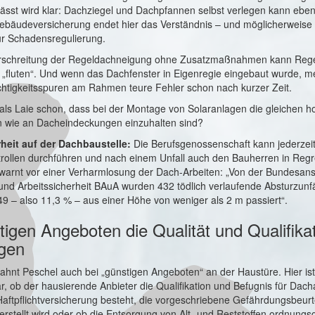
ässt wird klar: Dachziegel und Dachpfannen selbst verlegen kann eben 
Gebäudeversicherung endet hier das Verständnis – und möglicherweise 
ur Schadensregulierung.
erschreitung der Regeldachneigung ohne Zusatzmaßnahmen kann Reg
fluten“. Und wenn das Dachfenster in Eigenregie eingebaut wurde, m
chtigkeitsspuren am Rahmen teure Fehler schon nach kurzer Zeit.
als Laie schon, dass bei der Montage von Solaranlagen die gleichen 
 wie an Dacheindeckungen einzuhalten sind?
heit auf der Dachbaustelle:
Die Berufsgenossenschaft kann jederzei
trollen durchführen und nach einem Unfall auch den Bauherren in Reg
warnt vor einer Verharmlosung der Dach-Arbeiten: „Von der Bundesanst
und Arbeitssicherheit BAuA wurden 432 tödlich verlaufende Absturzunfä
9 – also 11,3 % – aus einer Höhe von weniger als 2 m passiert“.
tigen Angeboten die Qualität und Qualifika
agen
ahnt Peschel auch bei „günstigen Angeboten“ an der Haustüre. Hier ist
r, ob der hausierende Anbieter die Qualifikation und Befugnis für Dacha
aftpflichtversicherung besteht, die vorgeschriebene Gefährdungsbeurt
erstellt wird oder ob die Entsorgung von Alt- und Reststoffen ordnungs