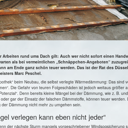
 Arbeiten rund ums Dach gilt: Auch wer nicht sofort einen Handw
r warten als bei vermeintlichen „Schnäppchen-Angeboten“ zuzugrei
kann am Ende ganz schön teuer werden. Das ist der Rat des Düssel
isters Marc Peschel.
pothek“ beim Neubau, die selbst verlegte Wärmedämmung: Das sind v
n“. Die Gefahr von teuren Folgeschäden ist jedoch weitaus größer a
otenzial“. Denn bereits kleine Mängel bei der Dämmung, wie z. B. und
oder gar der Einsatz der falschen Dämmstoffe, können teuer werden. 
g der Dämmung nicht mehr zu umgehen sein.
gel verlegen kann eben nicht jeder“
enn der nächste Sturm mangels vorgeschriebener Windsogsicherung s