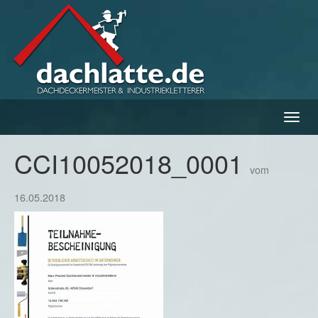
Navig
ein-/
CCI10052018_0001
vom
16.05.2018